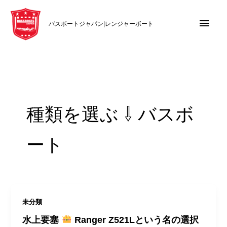
内
メ
容
バスボートジャパン|レンジャーボート
を
イ
ス
キ
ン
ッ
メ
プ
ニ
種類を選ぶ ⇩ バスボ
ュ
ート
ー
未分類
水上要塞
Ranger Z521Lという名の選択