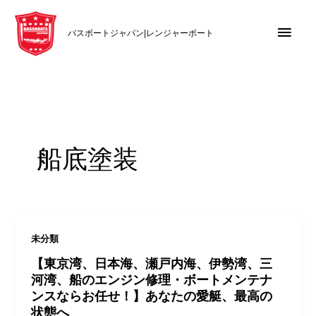
内
メ
容
バスボートジャパン|レンジャーボート
を
イ
ス
キ
ン
ッ
メ
プ
ニ
船底塗装
ュ
ー
未分類
【東京湾、日本海、瀬戸内海、伊勢湾、三
河湾、船のエンジン修理・ボートメンテナ
ンスならお任せ！】あなたの愛艇、最高の
状態へ