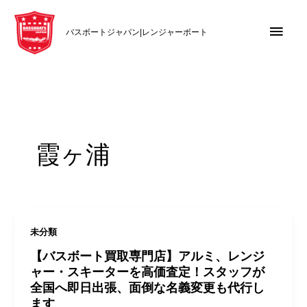
内
メ
容
バスボートジャパン|レンジャーボート
を
イ
ス
キ
ン
ッ
メ
プ
ニ
霞ヶ浦
ュ
ー
未分類
【バスボート買取専門店】アルミ、レンジ
ャー・スキーターを高価査定！スタッフが
全国へ即日出張、面倒な名義変更も代行し
ます