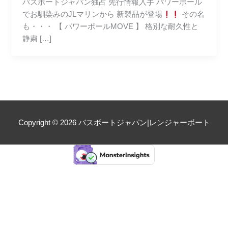
バスボートジャパン独占 先行情報入手 パワーポール
でお馴染みのJLマリンから 新製品が登場
その名
も・・・ 【 パワーポールMOVE 】 格別な耐久性と
静粛 […]
Copyright © 2026
バスボートジャパン|レンジャーボート