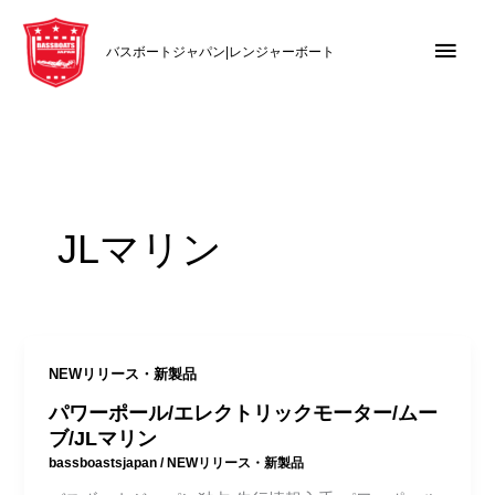
内
メ
容
バスボートジャパン|レンジャーボート
を
イ
ス
キ
ン
ッ
メ
プ
ニ
JLマリン
ュ
ー
NEWリリース・新製品
パワーポール/エレクトリックモーター/ムー
ブ/JLマリン
bassboastsjapan
/
NEWリリース・新製品