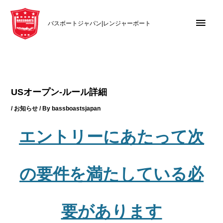
内
メ
容
バスボートジャパン|レンジャーボート
を
イ
ス
キ
ン
ッ
メ
プ
USオープン-ルール詳細
ニ
/
お知らせ
/ By
bassboastsjapan
ュ
エントリーにあたって次
ー
の要件を満たしている必
要があります