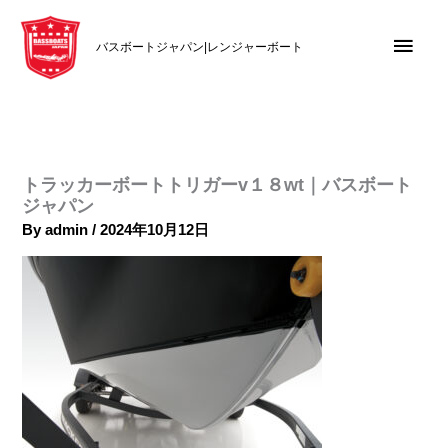
内
メ
容
バスボートジャパン|レンジャーボート
を
イ
ス
キ
ン
ッ
メ
プ
トラッカーボートトリガーv１８wt｜バスボート
ニ
ジャパン
By
admin
/
2024年10月12日
ュ
ー