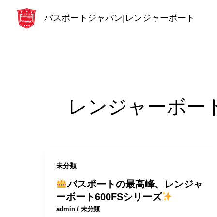
内
バスボートジャパン|レンジャーボート
容
を
ス
キ
ッ
プ
レンジャーボート
未分類
バスボートの最高峰、レンジャ
ーボート600FSシリーズ
admin
/
未分類