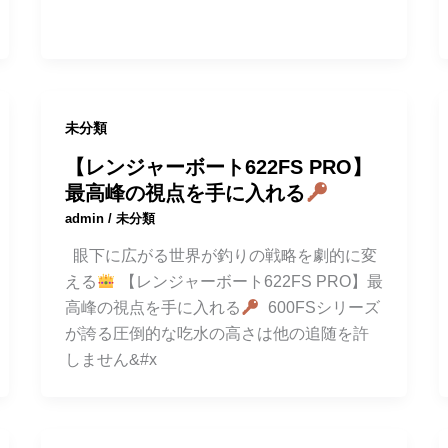
未分類
【レンジャーボート622FS PRO】
最高峰の視点を手に入れる
admin
/
未分類
眼下に広がる世界が釣りの戦略を劇的に変
える
【レンジャーボート622FS PRO】最
高峰の視点を手に入れる
600FSシリーズ
が誇る圧倒的な吃水の高さは他の追随を許
しません&#x