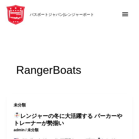
内
メ
容
バスボートジャパン|レンジャーボート
を
イ
ス
キ
ン
ッ
メ
プ
ニ
RangerBoats
ュ
ー
未分類
レンジャーの冬に大活躍する パーカーや
トレーナーが勢揃い
admin
/
未分類